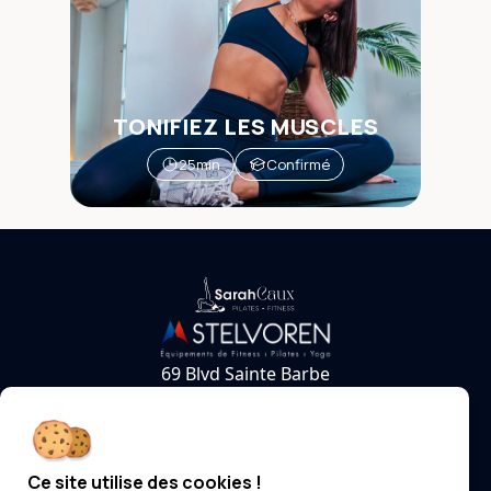
TONIFIEZ LES MUSCLES
25min
Confirmé
69 Blvd Sainte Barbe
59 140 Dunkerque
contact@sarahcaux-studiopilates.fr
LE STUDIO
EN LIGNE
SUIVEZ-NOUS
Ce site utilise des cookies !