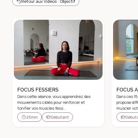
Retour aux Vidéos : Objectif
FOCUS FESSIERS
FOCUS A
Dans cette séance, vous apprendrez des
Dans ces 15
mouvements ciblés pour renforcer et
propose dif
tonifier vos muscles fess...
muscler votr
25min
Débutant
Début