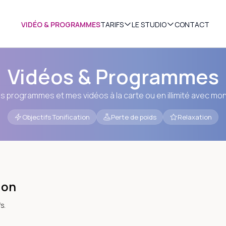
TARIFS
LE STUDIO
VIDÉO & PROGRAMMES
CONTACT
Vidéos & Programmes
 programmes et mes vidéos à la carte ou en illimité avec mo
Objectifs Tonification
Perte de poids
Relaxation
ion
s.